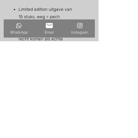
Limited edition uitgave van
15 stuks, weg = pech
Hoogwaardig 400 grams papier,
waardoor de beelden tot hun
WhatsApp
Email
Instagram
recht komen als echte
kunstwerken
hello@harmenvandervaart.com
WhatsApp: +31-622410069
© HARMEN VAN DER VAART //
MEDIAVAART
2007 - 2026
Algemene voorwaarden
Privacybeleid