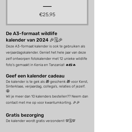
Prijs
€25,95
De
A3-formaat
wil
dlife
kalender
van
2024
🎉🗓️🎉
Deze A3-formaat
kale
nder is ook te gebruiken als
verjaardagskalender. Geniet het hele jaar
van deze
zelf ontworpen fotokalender met 12 unieke wildlife
foto's gemaakt in Kenia en Tanzania!!
🔥📸🔥
Geef een kalender cadeau
De kalender is te gek als 🎁 geschenk 🎁 voor Kerst,
Sinterklaas, verjaardag, collega's, relaties of jezelf.
🤩
Wil je meer d
a
n 10 kalenders bestellen?? Neem dan
contact met me op voor kwantumkorting.
🎉🎉
Gratis bezorging
De
kalender wordt gratis verzonden!!
💯🗓️💯